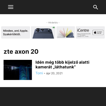
- Hirdetés -
zte axon 20
Idén még több kijelző alatti
kamerát „láthatunk”
Tomi
-
ápr 20, 2021