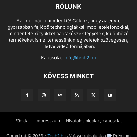
RÓLUNK
Az információ mindenkié! Célunk, hogy az egyre
gyorsabban fejlődő technológiákkal, mobiletelefonokkal,
mindenféle kütyükkel naprakészek legyetek, különböző
termékeket ismertethessünk meg veletek szövegesen,
illetve videó formájában.
Kapcsolat:
info@tech2.hu
KÖVESS MINKET
Főoldal
Impresszum
Hivatalos oldalak, kapcsolat
Copyright © 2023 -
Tech2.hu
/// A weboldalunk a
Prémium