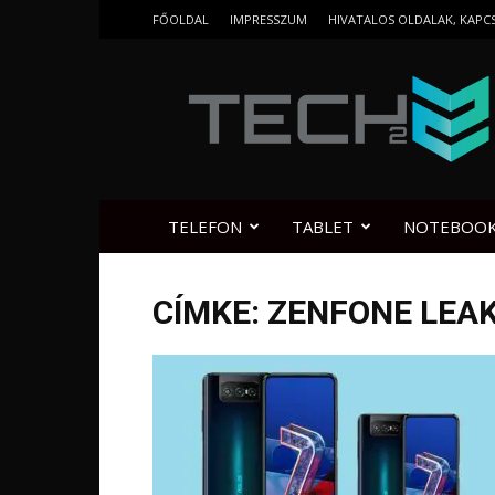
FŐOLDAL
IMPRESSZUM
HIVATALOS OLDALAK, KAPC
Tech2.hu
TELEFON
TABLET
NOTEBOO
CÍMKE: ZENFONE LEA