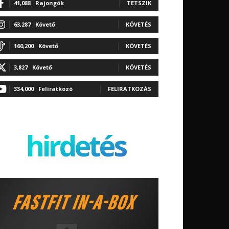
41,088
Rajongók
TETSZIK
63,287
Követő
KÖVETÉS
160,200
Követő
KÖVETÉS
3,827
Követő
KÖVETÉS
334,000
Feliratkozó
FELIRATKOZÁS
hirdetés