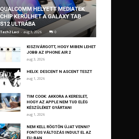
QUALCOMM HELYETT MEDIATEK
CHIP KERÜLHET A GALAXY TAB
S12 ULTRÁBA
Tech2 Laci
-
aug 3, 2026
0
KISZIVÁRGOTT, HOGY MIBEN LEHET
JOBB AZ IPHONE AIR 2
aug 3, 2026
HELIX: DESCENT N ASCENT TESZT
aug 1, 2026
TIM COOK: AKKORA A KERESLET,
HOGY AZ APPLE NEM TUD ELÉG
KÉSZÜLÉKET GYÁRTANI
aug 1, 2026
NEM KELL RÖGTÖN ÚJAT VENNI?
FONTOS VÁLTOZÁS INDULT EL AZ
EU-BAN