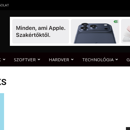
SOLAT
K
SZOFTVER
HARDVER
TECHNOLÓGIA
G
KS