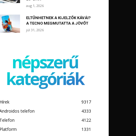
aug 1, 2026
ELTŰNHETNEK A KIJELZŐK KÁVÁI?
A TECNO MEGMUTATTA A JÖVŐT
júl 31, 2026
népszerű
kategóriák
Hírek
9317
Androidos telefon
4333
Telefon
4122
Platform
1331