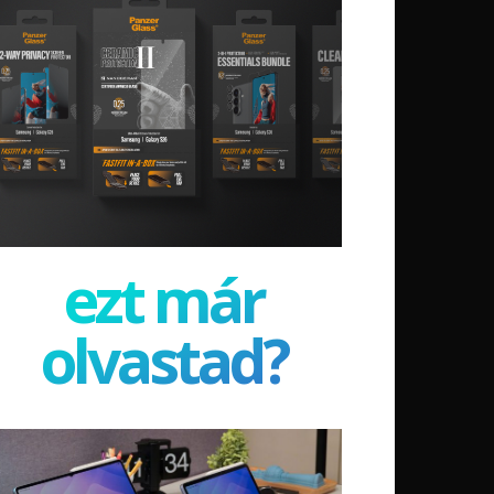
ezt már
olvastad?