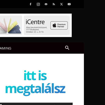
AMING
itt is
megtalálsz