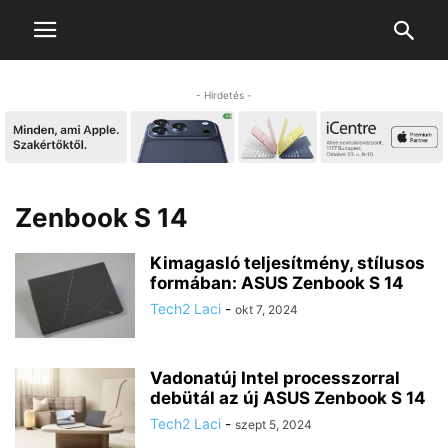
- Hirdetés -
Zenbook S 14
Kimagasló teljesítmény, stílusos
formában: ASUS Zenbook S 14
Tech2 Laci
-
okt 7, 2024
Vadonatúj Intel processzorral
debütál az új ASUS Zenbook S 14
Tech2 Laci
-
szept 5, 2024