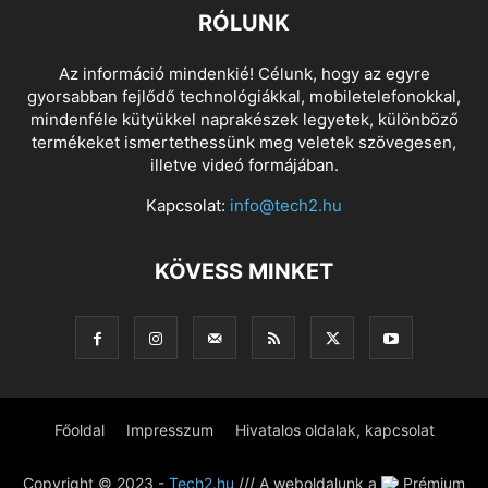
RÓLUNK
Az információ mindenkié! Célunk, hogy az egyre
gyorsabban fejlődő technológiákkal, mobiletelefonokkal,
mindenféle kütyükkel naprakészek legyetek, különböző
termékeket ismertethessünk meg veletek szövegesen,
illetve videó formájában.
Kapcsolat:
info@tech2.hu
KÖVESS MINKET
Főoldal
Impresszum
Hivatalos oldalak, kapcsolat
Copyright © 2023 -
Tech2.hu
/// A weboldalunk a
Prémium