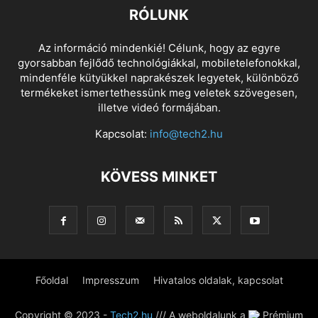
RÓLUNK
Az információ mindenkié! Célunk, hogy az egyre
gyorsabban fejlődő technológiákkal, mobiletelefonokkal,
mindenféle kütyükkel naprakészek legyetek, különböző
termékeket ismertethessünk meg veletek szövegesen,
illetve videó formájában.
Kapcsolat:
info@tech2.hu
KÖVESS MINKET
Főoldal
Impresszum
Hivatalos oldalak, kapcsolat
Copyright © 2023 -
Tech2.hu
/// A weboldalunk a
Prémium