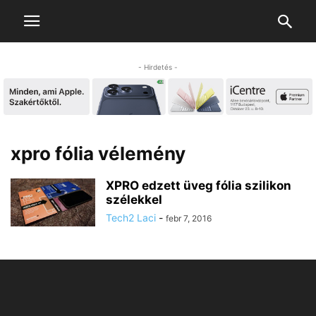
- Hirdetés -
xpro fólia vélemény
XPRO edzett üveg fólia szilikon
szélekkel
Tech2 Laci
-
febr 7, 2016