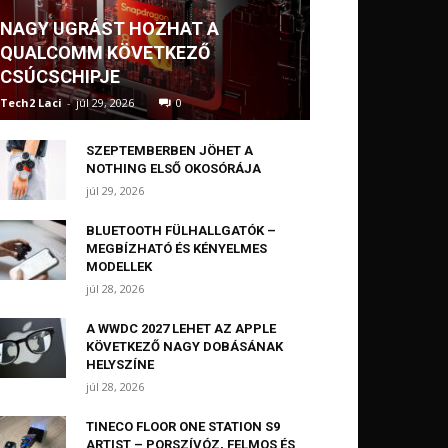
NAGY UGRÁST HOZHAT A
QUALCOMM KÖVETKEZŐ
CSÚCSCHIPJE
Tech2 Laci
-
júl 29, 2026
0
SZEPTEMBERBEN JÖHET A
NOTHING ELSŐ OKOSÓRÁJA
júl 29, 2026
BLUETOOTH FÜLHALLGATÓK –
MEGBÍZHATÓ ÉS KÉNYELMES
MODELLEK
júl 28, 2026
A WWDC 2027 LEHET AZ APPLE
KÖVETKEZŐ NAGY DOBÁSÁNAK
HELYSZÍNE
júl 28, 2026
TINECO FLOOR ONE STATION S9
ARTIST – PORSZÍVÓZ, FELMOS ÉS