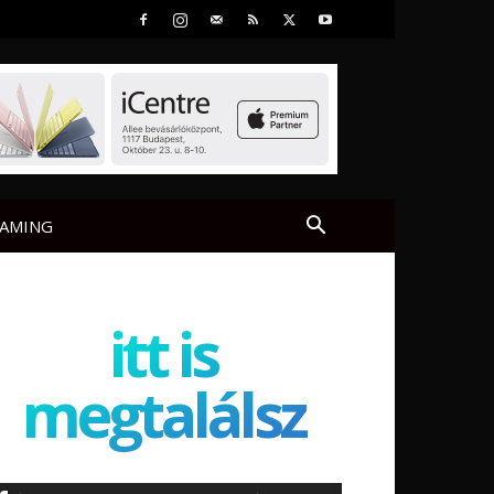
AMING
itt is
megtalálsz