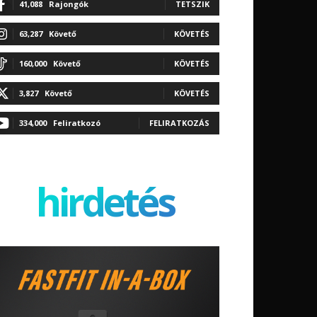
41,088
Rajongók
TETSZIK
63,287
Követő
KÖVETÉS
160,000
Követő
KÖVETÉS
3,827
Követő
KÖVETÉS
334,000
Feliratkozó
FELIRATKOZÁS
hirdetés