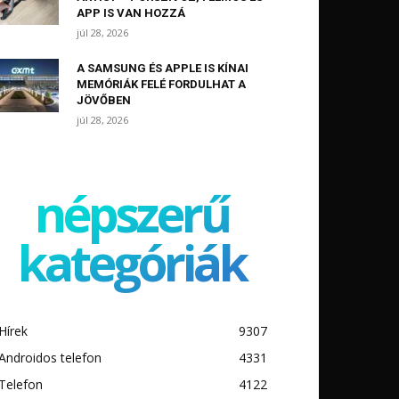
APP IS VAN HOZZÁ
júl 28, 2026
A SAMSUNG ÉS APPLE IS KÍNAI
MEMÓRIÁK FELÉ FORDULHAT A
JÖVŐBEN
júl 28, 2026
népszerű
kategóriák
Hírek
9307
Androidos telefon
4331
Telefon
4122