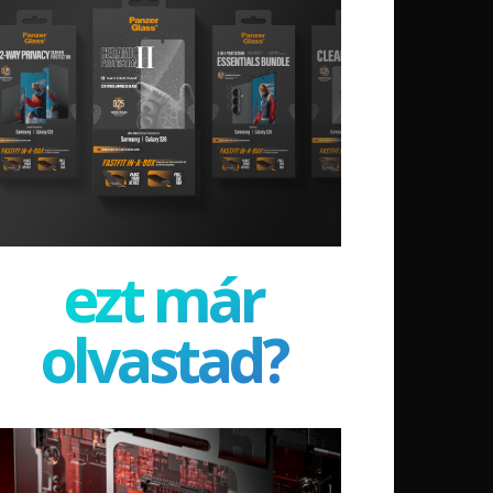
ezt már
olvastad?