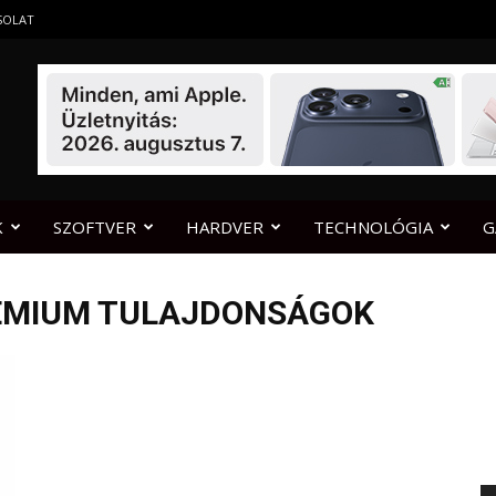
SOLAT
K
SZOFTVER
HARDVER
TECHNOLÓGIA
G
REMIUM TULAJDONSÁGOK