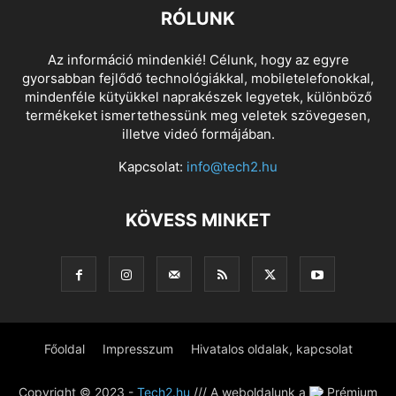
RÓLUNK
Az információ mindenkié! Célunk, hogy az egyre
gyorsabban fejlődő technológiákkal, mobiletelefonokkal,
mindenféle kütyükkel naprakészek legyetek, különböző
termékeket ismertethessünk meg veletek szövegesen,
illetve videó formájában.
Kapcsolat:
info@tech2.hu
KÖVESS MINKET
Főoldal
Impresszum
Hivatalos oldalak, kapcsolat
Copyright © 2023 -
Tech2.hu
/// A weboldalunk a
Prémium