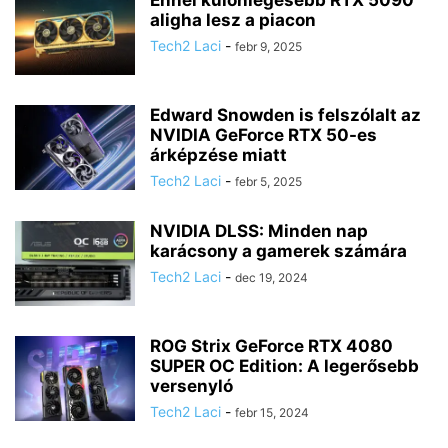
Ennél különlegesebb RTX 5090
aligha lesz a piacon
Tech2 Laci
-
febr 9, 2025
Edward Snowden is felszólalt az
NVIDIA GeForce RTX 50-es
árképzése miatt
Tech2 Laci
-
febr 5, 2025
NVIDIA DLSS: Minden nap
karácsony a gamerek számára
Tech2 Laci
-
dec 19, 2024
ROG Strix GeForce RTX 4080
SUPER OC Edition: A legerősebb
versenyló
Tech2 Laci
-
febr 15, 2024