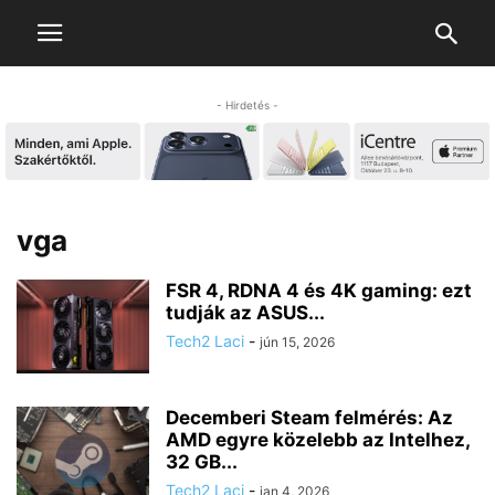
- Hirdetés -
vga
FSR 4, RDNA 4 és 4K gaming: ezt
tudják az ASUS...
Tech2 Laci
-
jún 15, 2026
Decemberi Steam felmérés: Az
AMD egyre közelebb az Intelhez,
32 GB...
Tech2 Laci
-
jan 4, 2026