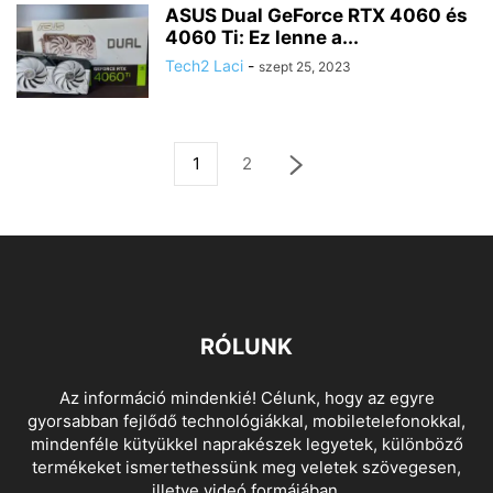
ASUS Dual GeForce RTX 4060 és
4060 Ti: Ez lenne a...
Tech2 Laci
-
szept 25, 2023
1
2
RÓLUNK
Az információ mindenkié! Célunk, hogy az egyre
gyorsabban fejlődő technológiákkal, mobiletelefonokkal,
mindenféle kütyükkel naprakészek legyetek, különböző
termékeket ismertethessünk meg veletek szövegesen,
illetve videó formájában.