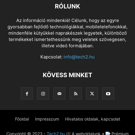
RÓLUNK
Az információ mindenkié! Célunk, hogy az egyre
gyorsabban fejlődő technológiákkal, mobiletelefonokkal,
mindenféle kütyükkel naprakészek legyetek, különböző
termékeket ismertethessünk meg veletek szövegesen,
illetve videó formájában.
Kapcsolat:
info@tech2.hu
KÖVESS MINKET
Főoldal
Impresszum
Hivatalos oldalak, kapcsolat
Copyright © 2023 -
Tech2.hu
/// A weboldalunk a
Prémium