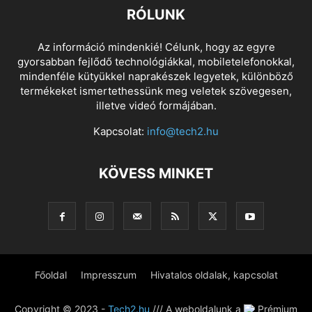
RÓLUNK
Az információ mindenkié! Célunk, hogy az egyre
gyorsabban fejlődő technológiákkal, mobiletelefonokkal,
mindenféle kütyükkel naprakészek legyetek, különböző
termékeket ismertethessünk meg veletek szövegesen,
illetve videó formájában.
Kapcsolat:
info@tech2.hu
KÖVESS MINKET
Főoldal
Impresszum
Hivatalos oldalak, kapcsolat
Copyright © 2023 -
Tech2.hu
/// A weboldalunk a
Prémium