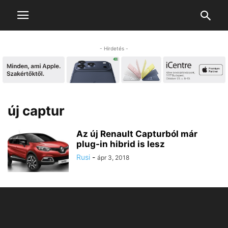
- Hirdetés -
új captur
Az új Renault Capturból már
plug-in hibrid is lesz
Rusi
-
ápr 3, 2018