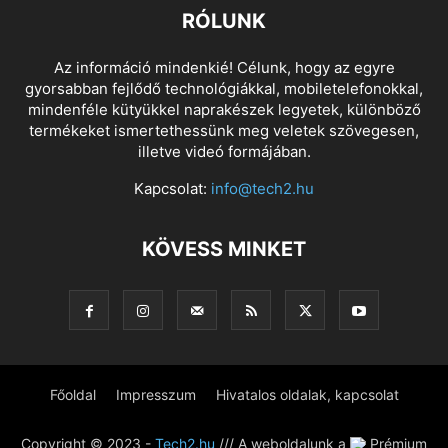
RÓLUNK
Az információ mindenkié! Célunk, hogy az egyre
gyorsabban fejlődő technológiákkal, mobiletelefonokkal,
mindenféle kütyükkel naprakészek legyetek, különböző
termékeket ismertethessünk meg veletek szövegesen,
illetve videó formájában.
Kapcsolat:
info@tech2.hu
KÖVESS MINKET
Főoldal
Impresszum
Hivatalos oldalak, kapcsolat
Copyright © 2023 -
Tech2.hu
/// A weboldalunk a
Prémium