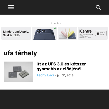
- Hirdetés -
ufs tárhely
Itt az UFS 3.0 és kétszer
gyorsabb az elődjénél
Tech2 Laci
-
jan 31, 2018