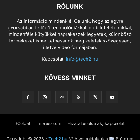
RÓLUNK
Az információ mindenkié! Célunk, hogy az egyre
gyorsabban fejlődő technológiákkal, mobiletelefonokkal,
mindenféle kütyükkel naprakészek legyetek, különböző
termékeket ismertethessünk meg veletek szövegesen,
illetve videó formájában.
Kapcsolat:
info@tech2.hu
KÖVESS MINKET
Főoldal
Impresszum
Hivatalos oldalak, kapcsolat
Copyright © 2023 -
Tech2.hu
/// A weboldalunk a
Prémium