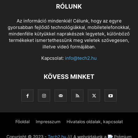
RÓLUNK
Az információ mindenkié! Célunk, hogy az egyre
gyorsabban fejlődő technológiákkal, mobiletelefonokkal,
mindenféle kütyükkel naprakészek legyetek, különböző
termékeket ismertethessünk meg veletek szövegesen,
illetve videó formájában.
Kapcsolat:
info@tech2.hu
KÖVESS MINKET
Főoldal
Impresszum
Hivatalos oldalak, kapcsolat
Copyright © 2023 -
Tech2.hu
/// A weboldalunk a
Prémium