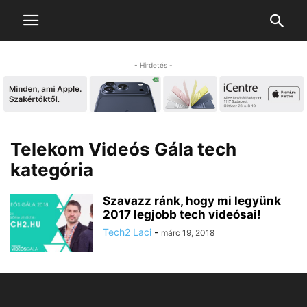
- Hirdetés -
Telekom Videós Gála tech
kategória
Szavazz ránk, hogy mi legyünk
2017 legjobb tech videósai!
Tech2 Laci
-
márc 19, 2018