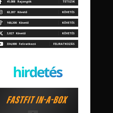
41,088
Rajongók
TETSZIK
63,287
Követő
KÖVETÉS
160,200
Követő
KÖVETÉS
3,827
Követő
KÖVETÉS
334,000
Feliratkozó
FELIRATKOZÁS
hirdetés