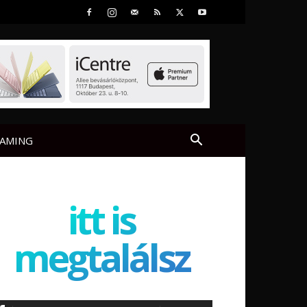
AMING
itt is
megtalálsz