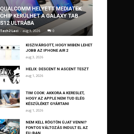
QUALCOMM HELYETT MEDIATEK
CHIP KERÜLHET A GALAXY TAB
S12 ULTRÁBA
Tech2 Laci
-
aug 3, 2026
0
KISZIVÁRGOTT, HOGY MIBEN LEHET
JOBB AZ IPHONE AIR 2
aug 3, 2026
HELIX: DESCENT N ASCENT TESZT
aug 1, 2026
TIM COOK: AKKORA A KERESLET,
HOGY AZ APPLE NEM TUD ELÉG
KÉSZÜLÉKET GYÁRTANI
aug 1, 2026
NEM KELL RÖGTÖN ÚJAT VENNI?
FONTOS VÁLTOZÁS INDULT EL AZ
EU-BAN