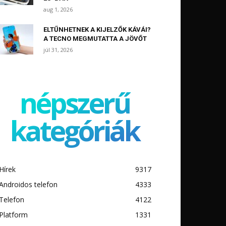
aug 1, 2026
ELTŰNHETNEK A KIJELZŐK KÁVÁI?
A TECNO MEGMUTATTA A JÖVŐT
júl 31, 2026
népszerű
kategóriák
Hírek
9317
Androidos telefon
4333
Telefon
4122
Platform
1331