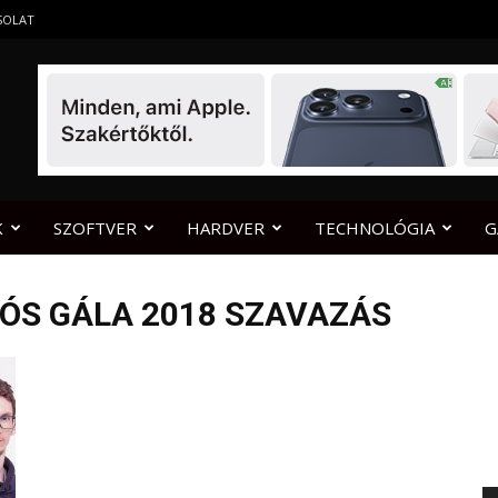
SOLAT
K
SZOFTVER
HARDVER
TECHNOLÓGIA
G
EÓS GÁLA 2018 SZAVAZÁS