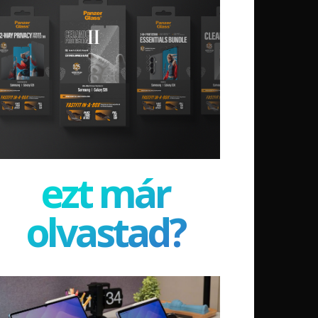
ezt már
olvastad?