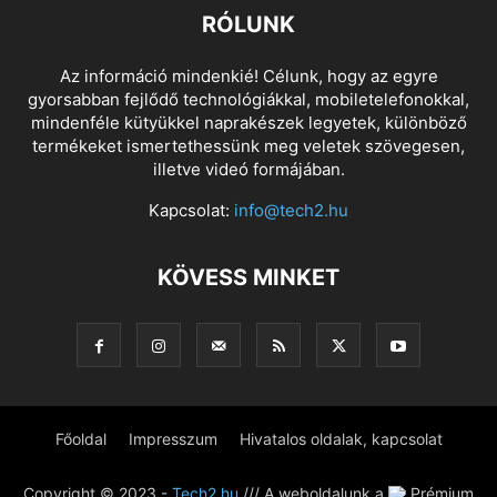
RÓLUNK
Az információ mindenkié! Célunk, hogy az egyre
gyorsabban fejlődő technológiákkal, mobiletelefonokkal,
mindenféle kütyükkel naprakészek legyetek, különböző
termékeket ismertethessünk meg veletek szövegesen,
illetve videó formájában.
Kapcsolat:
info@tech2.hu
KÖVESS MINKET
Főoldal
Impresszum
Hivatalos oldalak, kapcsolat
Copyright © 2023 -
Tech2.hu
/// A weboldalunk a
Prémium