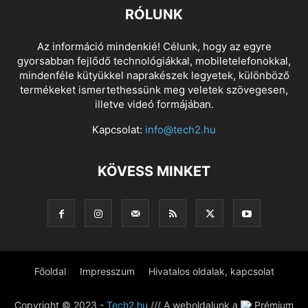
RÓLUNK
Az információ mindenkié! Célunk, hogy az egyre
gyorsabban fejlődő technológiákkal, mobiletelefonokkal,
mindenféle kütyükkel naprakészek legyetek, különböző
termékeket ismertethessünk meg veletek szövegesen,
illetve videó formájában.
Kapcsolat:
info@tech2.hu
KÖVESS MINKET
Főoldal
Impresszum
Hivatalos oldalak, kapcsolat
Copyright © 2023 -
Tech2.hu
/// A weboldalunk a
Prémium