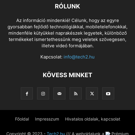
RÓLUNK
Az információ mindenkié! Célunk, hogy az egyre
gyorsabban fejlődő technológiákkal, mobiletelefonokkal,
mindenféle kütyükkel naprakészek legyetek, különböző
termékeket ismertethessünk meg veletek szövegesen,
illetve videó formájában.
Kapcsolat:
info@tech2.hu
KÖVESS MINKET
Főoldal
Impresszum
Hivatalos oldalak, kapcsolat
Copyright © 2023 -
Tech2.hu
/// A weboldalunk a
Prémium