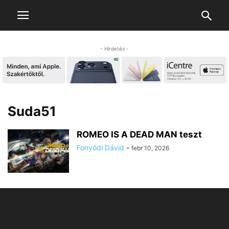
- Hirdetés -
Suda51
ROMEO IS A DEAD MAN teszt
Fonyódi Dávid
-
febr 10, 2026