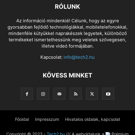
RÓLUNK
Az információ mindenkié! Célunk, hogy az egyre
gyorsabban fejlődő technológiákkal, mobiletelefonokkal,
mindenféle kütyükkel naprakészek legyetek, különböző
termékeket ismertethessünk meg veletek szövegesen,
illetve videó formájában.
Kapcsolat:
info@tech2.hu
KÖVESS MINKET
Főoldal
Impresszum
Hivatalos oldalak, kapcsolat
Copyright © 2023 -
Tech2.hu
/// A weboldalunk a
Prémium