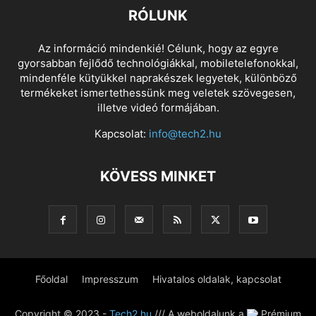
RÓLUNK
Az információ mindenkié! Célunk, hogy az egyre
gyorsabban fejlődő technológiákkal, mobiletelefonokkal,
mindenféle kütyükkel naprakészek legyetek, különböző
termékeket ismertethessünk meg veletek szövegesen,
illetve videó formájában.
Kapcsolat:
info@tech2.hu
KÖVESS MINKET
Főoldal
Impresszum
Hivatalos oldalak, kapcsolat
Copyright © 2023 -
Tech2.hu
/// A weboldalunk a
Prémium