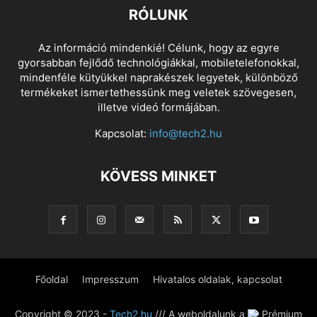
RÓLUNK
Az információ mindenkié! Célunk, hogy az egyre
gyorsabban fejlődő technológiákkal, mobiletelefonokkal,
mindenféle kütyükkel naprakészek legyetek, különböző
termékeket ismertethessünk meg veletek szövegesen,
illetve videó formájában.
Kapcsolat:
info@tech2.hu
KÖVESS MINKET
Főoldal
Impresszum
Hivatalos oldalak, kapcsolat
Copyright © 2023 -
Tech2.hu
/// A weboldalunk a
Prémium