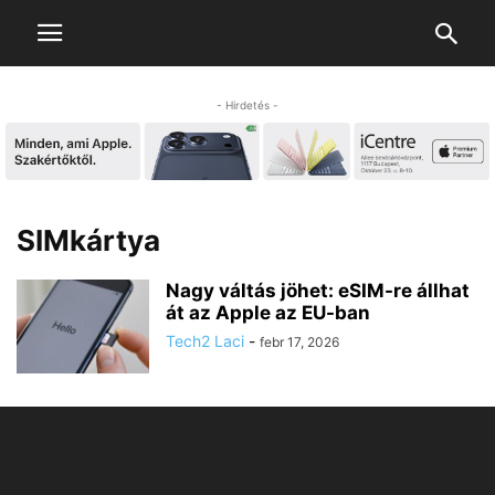
- Hirdetés -
SIMkártya
Nagy váltás jöhet: eSIM-re állhat
át az Apple az EU-ban
Tech2 Laci
-
febr 17, 2026