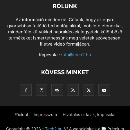
RÓLUNK
Az információ mindenkié! Célunk, hogy az egyre
gyorsabban fejlődő technológiákkal, mobiletelefonokkal,
mindenféle kütyükkel naprakészek legyetek, különböző
termékeket ismertethessünk meg veletek szövegesen,
illetve videó formájában.
Kapcsolat:
info@tech2.hu
KÖVESS MINKET
Főoldal
Impresszum
Hivatalos oldalak, kapcsolat
Copyright © 2023 -
Tech2.hu
/// A weboldalunk a
Prémium