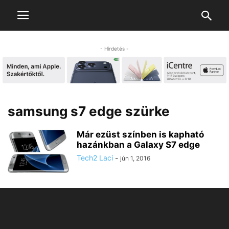
- Hirdetés -
samsung s7 edge szürke
Már ezüst színben is kapható
hazánkban a Galaxy S7 edge
Tech2 Laci
-
jún 1, 2016