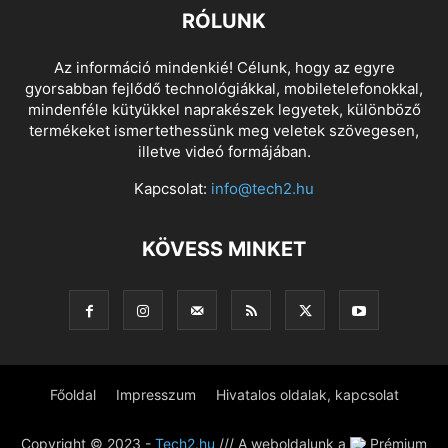
RÓLUNK
Az információ mindenkié! Célunk, hogy az egyre
gyorsabban fejlődő technológiákkal, mobiletelefonokkal,
mindenféle kütyükkel naprakészek legyetek, különböző
termékeket ismertethessünk meg veletek szövegesen,
illetve videó formájában.
Kapcsolat:
info@tech2.hu
KÖVESS MINKET
Főoldal
Impresszum
Hivatalos oldalak, kapcsolat
Copyright © 2023 -
Tech2.hu
/// A weboldalunk a
Prémium