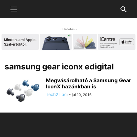
- Hirdetés -
samsung gear iconx edigital
Megvásárolható a Samsung Gear
IconX hazánkban is
Tech2 Laci
-
júl 10, 2016