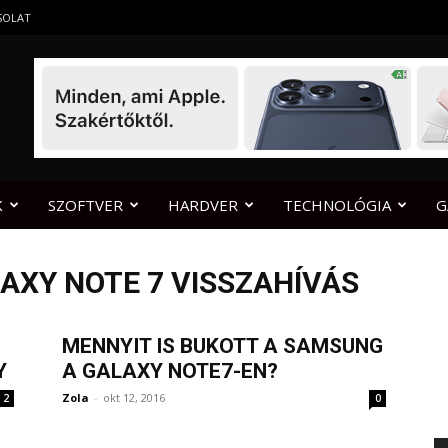
SOLAT
K
SZOFTVER
HARDVER
TECHNOLÓGIA
G
AXY NOTE 7 VISSZAHÍVÁS
MENNYIT IS BUKOTT A SAMSUNG
Y
A GALAXY NOTE7-EN?
Zola
-
okt 12, 2016
2
0