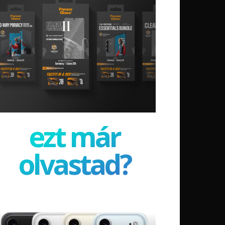
ezt már
olvastad?