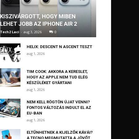
KISZIVÁRGOTT, HOGY MIBEN
LEHET JOBB AZ IPHONE AIR 2
Tech2 Laci
-
aug 3, 2026
0
HELIX: DESCENT N ASCENT TESZT
aug 1, 2026
TIM COOK: AKKORA A KERESLET,
HOGY AZ APPLE NEM TUD ELÉG
KÉSZÜLÉKET GYÁRTANI
aug 1, 2026
NEM KELL RÖGTÖN ÚJAT VENNI?
FONTOS VÁLTOZÁS INDULT EL AZ
EU-BAN
aug 1, 2026
ELTŰNHETNEK A KIJELZŐK KÁVÁI?
A TECNO MEGMUTATTA A JÖVŐT