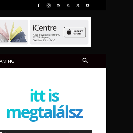
AMING
itt is
megtalálsz