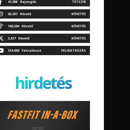
41,088
Rajongók
TETSZIK
63,287
Követő
KÖVETÉS
160,200
Követő
KÖVETÉS
3,827
Követő
KÖVETÉS
334,000
Feliratkozó
FELIRATKOZÁS
hirdetés