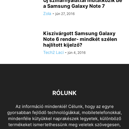
Új színárnyalattal mutatkozik be
a Samsung Galaxy Note 7
Zola
-
jún 27, 2016
Kiszivárgott Samsung Galaxy
Note 6 render- mindkét szélen
hajlított kijelző?
Tech2 Laci
-
jún 4, 2016
RÓLUNK
Az információ mindenkié! Célunk, hogy az egyre
gyorsabban fejlődő technológiákkal, mobiletelefonokkal,
mindenféle kütyükkel naprakészek legyetek, különböző
termékeket ismertethessünk meg veletek szövegesen,