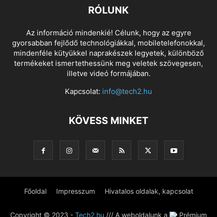
RÓLUNK
Az információ mindenkié! Célunk, hogy az egyre
gyorsabban fejlődő technológiákkal, mobiletelefonokkal,
mindenféle kütyükkel naprakészek legyetek, különböző
termékeket ismertethessünk meg veletek szövegesen,
illetve videó formájában.
Kapcsolat:
info@tech2.hu
KÖVESS MINKET
Főoldal
Impresszum
Hivatalos oldalak, kapcsolat
Copyright © 2023 -
Tech2.hu
/// A weboldalunk a
Prémium