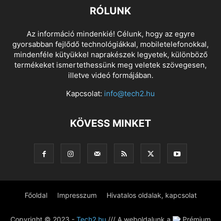
RÓLUNK
Az információ mindenkié! Célunk, hogy az egyre
gyorsabban fejlődő technológiákkal, mobiletelefonokkal,
mindenféle kütyükkel naprakészek legyetek, különböző
termékeket ismertethessünk meg veletek szövegesen,
illetve videó formájában.
Kapcsolat:
info@tech2.hu
KÖVESS MINKET
Főoldal
Impresszum
Hivatalos oldalak, kapcsolat
Copyright © 2023 -
Tech2.hu
/// A weboldalunk a
Prémium