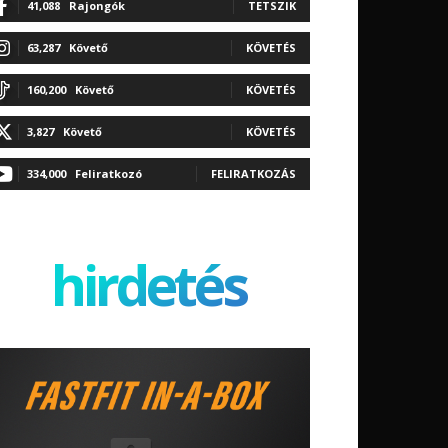
41,088
Rajongók
TETSZIK
63,287
Követő
KÖVETÉS
160,200
Követő
KÖVETÉS
3,827
Követő
KÖVETÉS
334,000
Feliratkozó
FELIRATKOZÁS
hirdetés