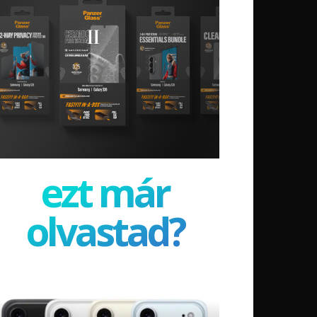
ezt már
olvastad?