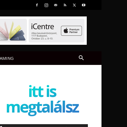
AMING
itt is
megtalálsz