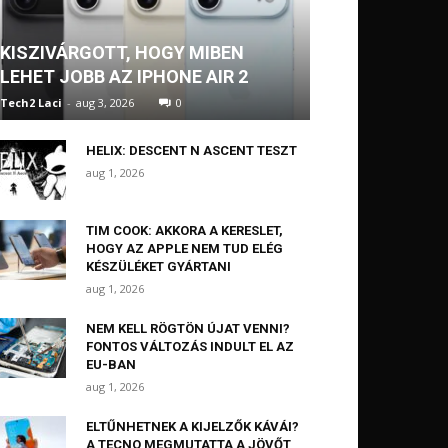
KISZIVÁRGOTT, HOGY MIBEN
LEHET JOBB AZ IPHONE AIR 2
Tech2 Laci
-
aug 3, 2026
0
HELIX: DESCENT N ASCENT TESZT
aug 1, 2026
TIM COOK: AKKORA A KERESLET,
HOGY AZ APPLE NEM TUD ELÉG
KÉSZÜLÉKET GYÁRTANI
aug 1, 2026
NEM KELL RÖGTÖN ÚJAT VENNI?
FONTOS VÁLTOZÁS INDULT EL AZ
EU-BAN
aug 1, 2026
ELTŰNHETNEK A KIJELZŐK KÁVÁI?
A TECNO MEGMUTATTA A JÖVŐT