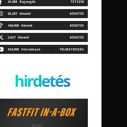
41,088
Rajongók
TETSZIK
63,287
Követő
KÖVETÉS
160,000
Követő
KÖVETÉS
3,827
Követő
KÖVETÉS
334,000
Feliratkozó
FELIRATKOZÁS
hirdetés