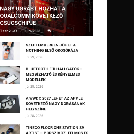
NAGY UGRÁST HOZHAT A
QUALCOMM KÖVETKEZŐ
CSÚCSCHIPJE
Tech2 Laci
-
júl 29, 2026
0
SZEPTEMBERBEN JÖHET A
NOTHING ELSŐ OKOSÓRÁJA
júl 29, 2026
BLUETOOTH FÜLHALLGATÓK –
MEGBÍZHATÓ ÉS KÉNYELMES
MODELLEK
júl 28, 2026
A WWDC 2027 LEHET AZ APPLE
KÖVETKEZŐ NAGY DOBÁSÁNAK
HELYSZÍNE
júl 28, 2026
TINECO FLOOR ONE STATION S9
ARTIST – PORSZÍVÓZ, FELMOS ÉS