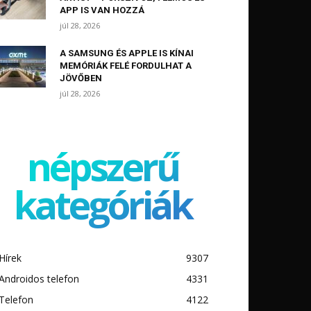
APP IS VAN HOZZÁ
júl 28, 2026
A SAMSUNG ÉS APPLE IS KÍNAI
MEMÓRIÁK FELÉ FORDULHAT A
JÖVŐBEN
júl 28, 2026
népszerű
kategóriák
Hírek
9307
Androidos telefon
4331
Telefon
4122