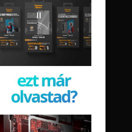
ezt már
olvastad?