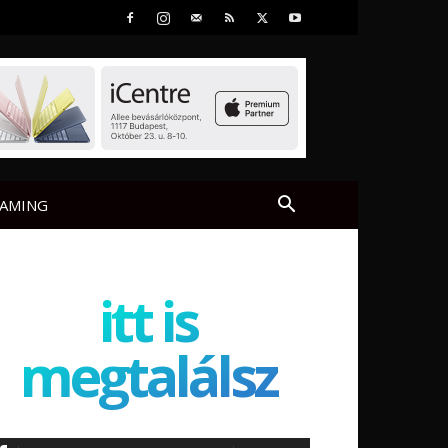
AMING
itt is
megtalálsz