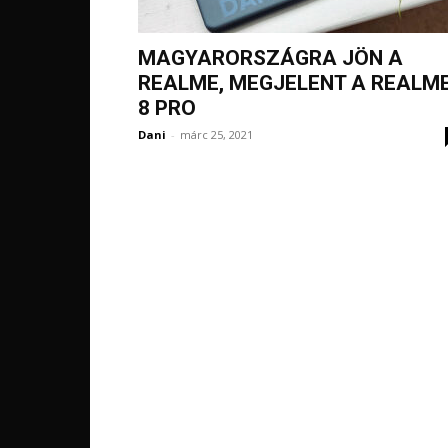
MAGYARORSZÁGRA JÖN A
REALME, MEGJELENT A REALM
8 PRO
Dani
-
márc 25, 2021