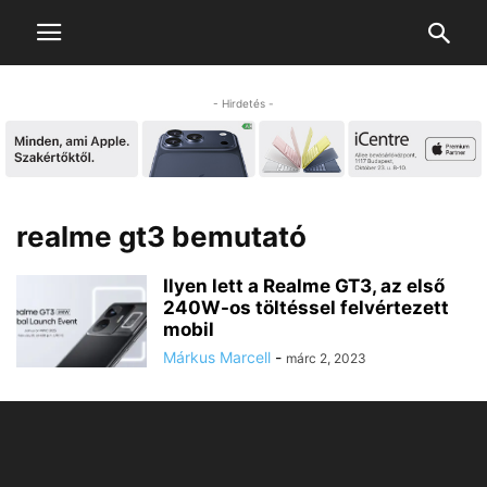
- Hirdetés -
realme gt3 bemutató
Ilyen lett a Realme GT3, az első
240W-os töltéssel felvértezett
mobil
Márkus Marcell
-
márc 2, 2023