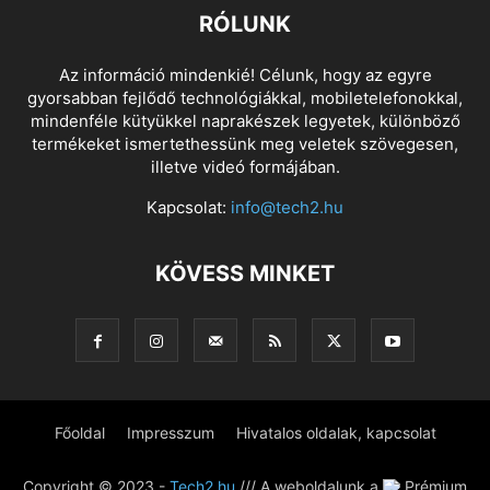
RÓLUNK
Az információ mindenkié! Célunk, hogy az egyre
gyorsabban fejlődő technológiákkal, mobiletelefonokkal,
mindenféle kütyükkel naprakészek legyetek, különböző
termékeket ismertethessünk meg veletek szövegesen,
illetve videó formájában.
Kapcsolat:
info@tech2.hu
KÖVESS MINKET
Főoldal
Impresszum
Hivatalos oldalak, kapcsolat
Copyright © 2023 -
Tech2.hu
/// A weboldalunk a
Prémium