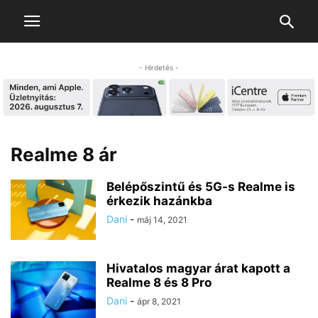
- Hirdetés -
Realme 8 ár
Belépőszintű és 5G-s Realme is
érkezik hazánkba
Dani
-
máj 14, 2021
Hivatalos magyar árat kapott a
Realme 8 és 8 Pro
Dani
-
ápr 8, 2021