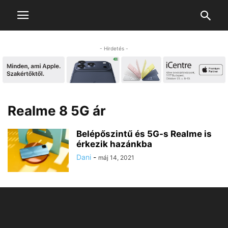
- Hirdetés -
Realme 8 5G ár
Belépőszintű és 5G-s Realme is
érkezik hazánkba
Dani
-
máj 14, 2021