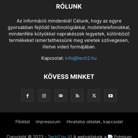
RÓLUNK
Az információ mindenkié! Célunk, hogy az egyre
gyorsabban fejlődő technológiákkal, mobiletelefonokkal,
mindenféle kütyükkel naprakészek legyetek, különböző
termékeket ismertethessünk meg veletek szövegesen,
illetve videó formájában.
Kapcsolat:
info@tech2.hu
KÖVESS MINKET
Főoldal
Impresszum
Hivatalos oldalak, kapcsolat
Copyright © 2023 -
Tech2.hu
/// A weboldalunk a
Prémium