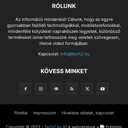
RÓLUNK
Az információ mindenkié! Célunk, hogy az egyre
gyorsabban fejlődő technológiákkal, mobiletelefonokkal,
mindenféle kütyükkel naprakészek legyetek, különböző
termékeket ismertethessünk meg veletek szövegesen,
illetve videó formájában.
Kapcsolat:
info@tech2.hu
KÖVESS MINKET
Főoldal
Impresszum
Hivatalos oldalak, kapcsolat
Copyright © 2023 -
Tech2.hu
/// A weboldalunk a
Prémium