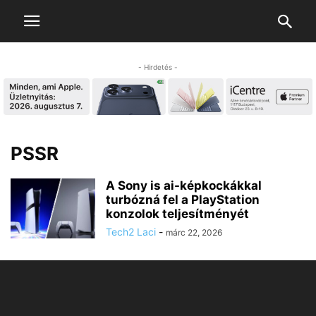
- Hirdetés -
PSSR
A Sony is ai-képkockákkal
turbózná fel a PlayStation
konzolok teljesítményét
Tech2 Laci
-
márc 22, 2026