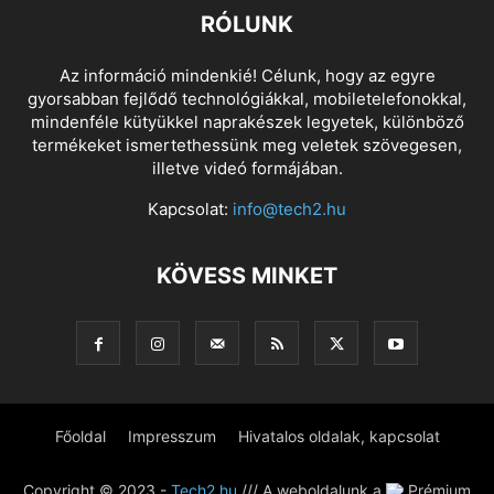
RÓLUNK
Az információ mindenkié! Célunk, hogy az egyre
gyorsabban fejlődő technológiákkal, mobiletelefonokkal,
mindenféle kütyükkel naprakészek legyetek, különböző
termékeket ismertethessünk meg veletek szövegesen,
illetve videó formájában.
Kapcsolat:
info@tech2.hu
KÖVESS MINKET
Főoldal
Impresszum
Hivatalos oldalak, kapcsolat
Copyright © 2023 -
Tech2.hu
/// A weboldalunk a
Prémium