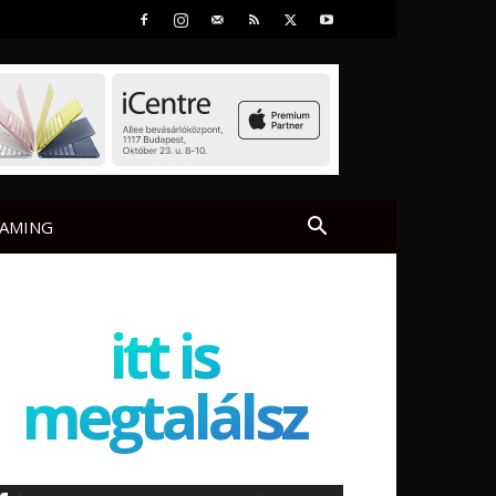
AMING
itt is
megtalálsz