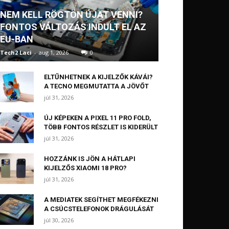
NEM KELL RÖGTÖN ÚJAT VENNI?
FONTOS VÁLTOZÁS INDULT EL AZ
EU-BAN
Tech2 Laci
-
aug 1, 2026
0
ELTŰNHETNEK A KIJELZŐK KÁVÁI?
A TECNO MEGMUTATTA A JÖVŐT
júl 31, 2026
ÚJ KÉPEKEN A PIXEL 11 PRO FOLD,
TÖBB FONTOS RÉSZLET IS KIDERÜLT
júl 31, 2026
HOZZÁNK IS JÖN A HÁTLAPI
KIJELZŐS XIAOMI 18 PRO?
júl 31, 2026
A MEDIATEK SEGÍTHET MEGFÉKEZNI
A CSÚCSTELEFONOK DRÁGULÁSÁT
júl 30, 2026