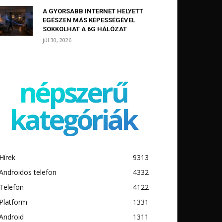
A GYORSABB INTERNET HELYETT
EGÉSZEN MÁS KÉPESSÉGÉVEL
SOKKOLHAT A 6G HÁLÓZAT
júl 30, 2026
népszerű
kategóriák
Hírek
9313
Androidos telefon
4332
Telefon
4122
Platform
1331
Android
1311