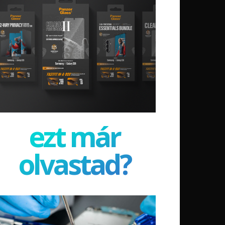
ezt már
olvastad?