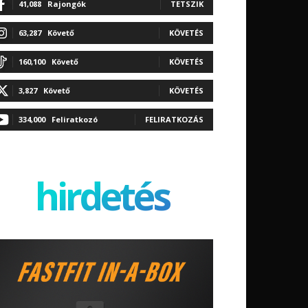
41,088
Rajongók
TETSZIK
63,287
Követő
KÖVETÉS
160,100
Követő
KÖVETÉS
3,827
Követő
KÖVETÉS
334,000
Feliratkozó
FELIRATKOZÁS
hirdetés