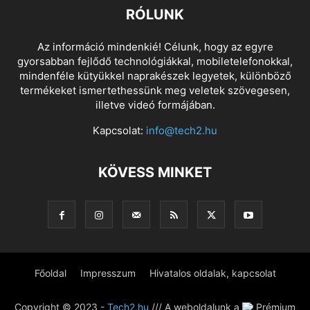
RÓLUNK
Az információ mindenkié! Célunk, hogy az egyre
gyorsabban fejlődő technológiákkal, mobiletelefonokkal,
mindenféle kütyükkel naprakészek legyetek, különböző
termékeket ismertethessünk meg veletek szövegesen,
illetve videó formájában.
Kapcsolat:
info@tech2.hu
KÖVESS MINKET
Főoldal
Impresszum
Hivatalos oldalak, kapcsolat
Copyright © 2023 -
Tech2.hu
/// A weboldalunk a
Prémium