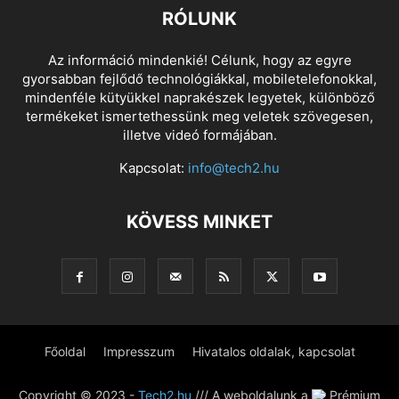
RÓLUNK
Az információ mindenkié! Célunk, hogy az egyre
gyorsabban fejlődő technológiákkal, mobiletelefonokkal,
mindenféle kütyükkel naprakészek legyetek, különböző
termékeket ismertethessünk meg veletek szövegesen,
illetve videó formájában.
Kapcsolat:
info@tech2.hu
KÖVESS MINKET
Főoldal
Impresszum
Hivatalos oldalak, kapcsolat
Copyright © 2023 -
Tech2.hu
/// A weboldalunk a
Prémium