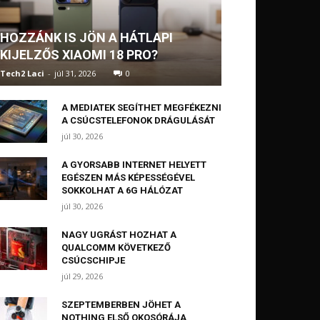
HOZZÁNK IS JÖN A HÁTLAPI
KIJELZŐS XIAOMI 18 PRO?
Tech2 Laci
-
júl 31, 2026
0
A MEDIATEK SEGÍTHET MEGFÉKEZNI
A CSÚCSTELEFONOK DRÁGULÁSÁT
júl 30, 2026
A GYORSABB INTERNET HELYETT
EGÉSZEN MÁS KÉPESSÉGÉVEL
SOKKOLHAT A 6G HÁLÓZAT
júl 30, 2026
NAGY UGRÁST HOZHAT A
QUALCOMM KÖVETKEZŐ
CSÚCSCHIPJE
júl 29, 2026
SZEPTEMBERBEN JÖHET A
NOTHING ELSŐ OKOSÓRÁJA