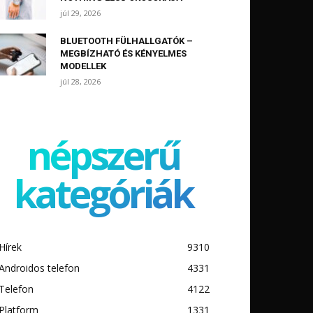
júl 29, 2026
BLUETOOTH FÜLHALLGATÓK –
MEGBÍZHATÓ ÉS KÉNYELMES
MODELLEK
júl 28, 2026
népszerű
kategóriák
Hírek
9310
Androidos telefon
4331
Telefon
4122
Platform
1331