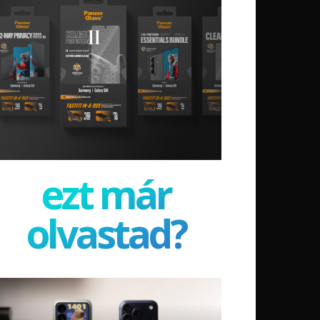
ezt már
olvastad?