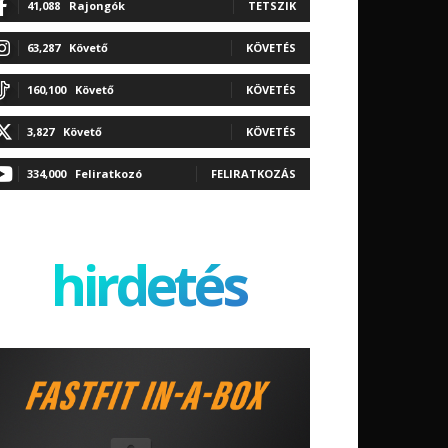
41,088
Rajongók
TETSZIK
63,287
Követő
KÖVETÉS
160,100
Követő
KÖVETÉS
3,827
Követő
KÖVETÉS
334,000
Feliratkozó
FELIRATKOZÁS
hirdetés