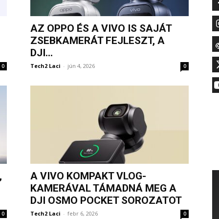
AZ OPPO ÉS A VIVO IS SAJÁT
ZSEBKAMERÁT FEJLESZT, A
DJI...
Tech2 Laci
-
jún 4, 2026
0
0
,
A VIVO KOMPAKT VLOG-
KAMERÁVAL TÁMADNÁ MEG A
DJI OSMO POCKET SOROZATOT
Tech2 Laci
-
febr 6, 2026
0
0