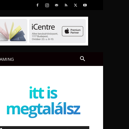
AMING
itt is
megtalálsz