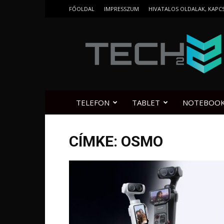
FŐOLDAL
IMPRESSZUM
HIVATALOS OLDALAK, KAPC
Tech2.hu
TELEFON
TABLET
NOTEBOO
CÍMKE: OSMO