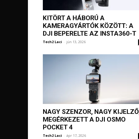
KITÖRT A HÁBORÚ A
KAMERAGYÁRTÓK KÖZÖTT: A
DJI BEPERELTE AZ INSTA360-T
Tech2 Laci
-
jún 13, 2026
NAGY SZENZOR, NAGY KIJELZŐ
MEGÉRKEZETT A DJI OSMO
POCKET 4
Tech2 Laci
-
ápr 17, 2026