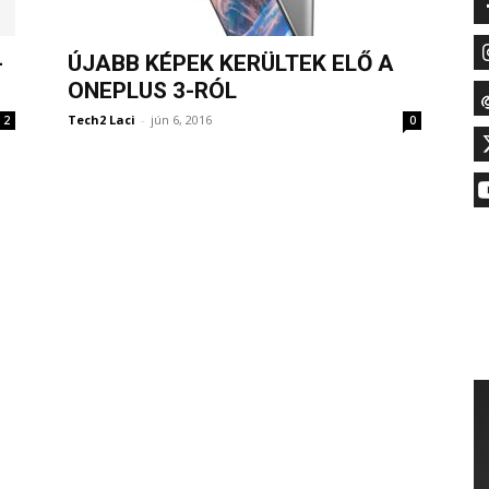
-
ÚJABB KÉPEK KERÜLTEK ELŐ A
ONEPLUS 3-RÓL
Tech2 Laci
-
jún 6, 2016
2
0