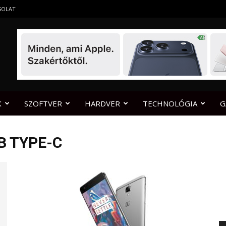
SOLAT
K
SZOFTVER
HARDVER
TECHNOLÓGIA
G
B TYPE-C