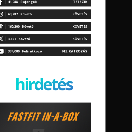
41,088
Rajongók
TETSZIK
63,287
Követő
KÖVETÉS
160,200
Követő
KÖVETÉS
3,827
Követő
KÖVETÉS
334,000
Feliratkozó
FELIRATKOZÁS
hirdetés