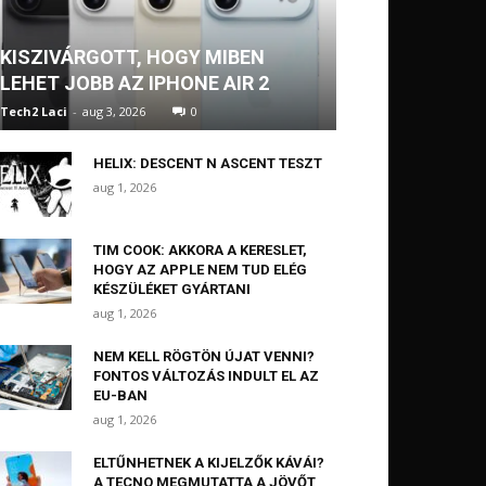
KISZIVÁRGOTT, HOGY MIBEN
LEHET JOBB AZ IPHONE AIR 2
Tech2 Laci
-
aug 3, 2026
0
HELIX: DESCENT N ASCENT TESZT
aug 1, 2026
TIM COOK: AKKORA A KERESLET,
HOGY AZ APPLE NEM TUD ELÉG
KÉSZÜLÉKET GYÁRTANI
aug 1, 2026
NEM KELL RÖGTÖN ÚJAT VENNI?
FONTOS VÁLTOZÁS INDULT EL AZ
EU-BAN
aug 1, 2026
ELTŰNHETNEK A KIJELZŐK KÁVÁI?
A TECNO MEGMUTATTA A JÖVŐT