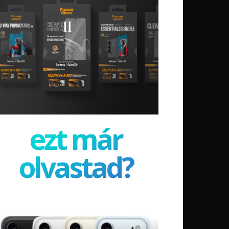
ezt már
olvastad?