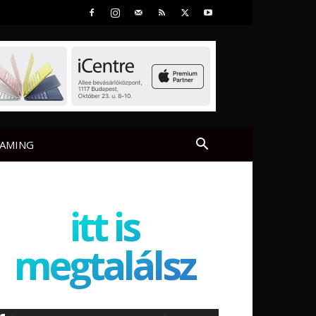
AMING
itt is
megtalálsz