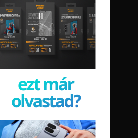
ezt már
olvastad?