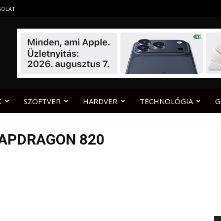
SOLAT
K
SZOFTVER
HARDVER
TECHNOLÓGIA
G
NAPDRAGON 820