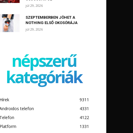
júl 29, 2026
SZEPTEMBERBEN JÖHET A
NOTHING ELSŐ OKOSÓRÁJA
júl 29, 2026
népszerű
kategóriák
Hírek
9311
Androidos telefon
4331
Telefon
4122
Platform
1331