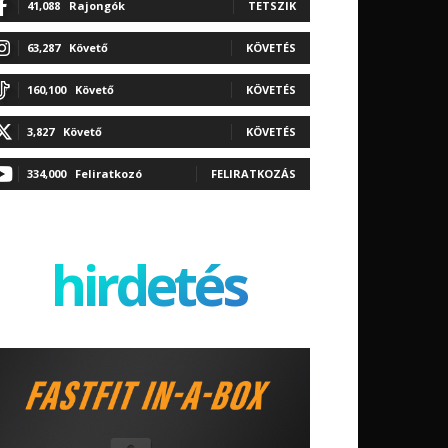
41,088
Rajongók
TETSZIK
63,287
Követő
KÖVETÉS
160,100
Követő
KÖVETÉS
3,827
Követő
KÖVETÉS
334,000
Feliratkozó
FELIRATKOZÁS
hirdetés