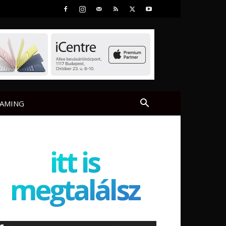
AMING
itt is
megtalálsz