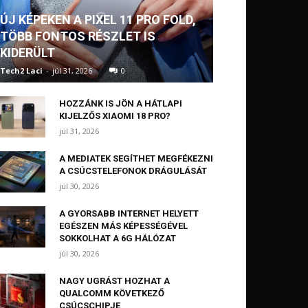
ÚJ KÉPEKEN A PIXEL 11 PRO FOLD,
TÖBB FONTOS RÉSZLET IS
KIDERÜLT
Tech2 Laci
-
júl 31, 2026
0
HOZZÁNK IS JÖN A HÁTLAPI
KIJELZŐS XIAOMI 18 PRO?
júl 31, 2026
A MEDIATEK SEGÍTHET MEGFÉKEZNI
A CSÚCSTELEFONOK DRÁGULÁSÁT
júl 30, 2026
A GYORSABB INTERNET HELYETT
EGÉSZEN MÁS KÉPESSÉGÉVEL
SOKKOLHAT A 6G HÁLÓZAT
júl 30, 2026
NAGY UGRÁST HOZHAT A
QUALCOMM KÖVETKEZŐ
CSÚCSCHIPJE