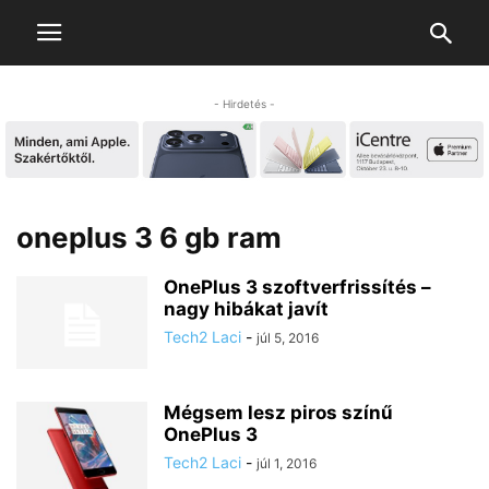
- Hirdetés -
oneplus 3 6 gb ram
OnePlus 3 szoftverfrissítés –
nagy hibákat javít
Tech2 Laci
-
júl 5, 2016
Mégsem lesz piros színű
OnePlus 3
Tech2 Laci
-
júl 1, 2016