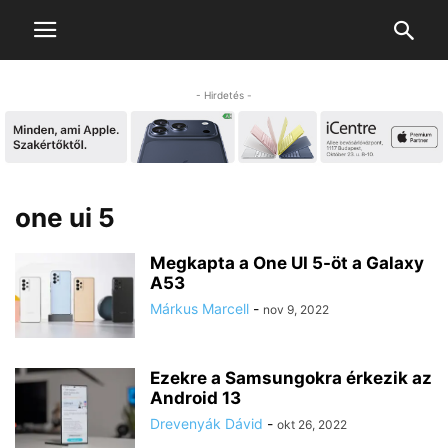
- Hirdetés -
one ui 5
Megkapta a One UI 5-öt a Galaxy
A53
Márkus Marcell
-
nov 9, 2022
Ezekre a Samsungokra érkezik az
Android 13
Drevenyák Dávid
-
okt 26, 2022