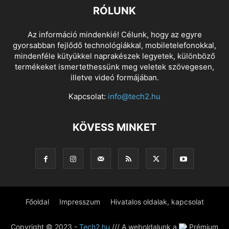
RÓLUNK
Az információ mindenkié! Célunk, hogy az egyre
gyorsabban fejlődő technológiákkal, mobiletelefonokkal,
mindenféle kütyükkel naprakészek legyetek, különböző
termékeket ismertethessünk meg veletek szövegesen,
illetve videó formájában.
Kapcsolat:
info@tech2.hu
KÖVESS MINKET
Főoldal
Impresszum
Hivatalos oldalak, kapcsolat
Copyright © 2023 -
Tech2.hu
/// A weboldalunk a
Prémium