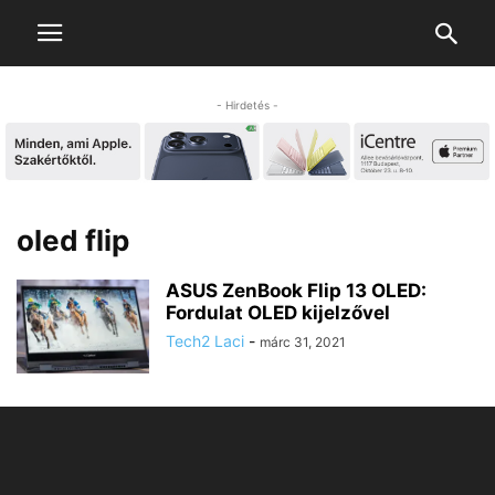
- Hirdetés -
oled flip
ASUS ZenBook Flip 13 OLED:
Fordulat OLED kijelzővel
Tech2 Laci
-
márc 31, 2021