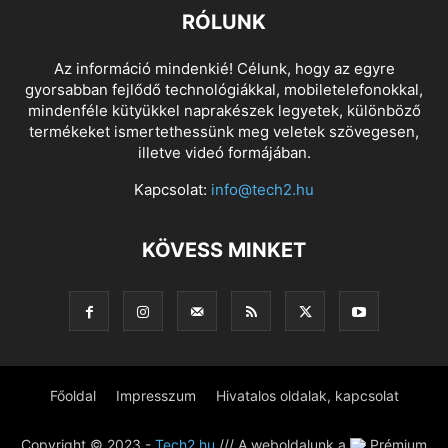
RÓLUNK
Az információ mindenkié! Célunk, hogy az egyre
gyorsabban fejlődő technológiákkal, mobiletelefonokkal,
mindenféle kütyükkel naprakészek legyetek, különböző
termékeket ismertethessünk meg veletek szövegesen,
illetve videó formájában.
Kapcsolat:
info@tech2.hu
KÖVESS MINKET
Főoldal
Impresszum
Hivatalos oldalak, kapcsolat
Copyright © 2023 -
Tech2.hu
/// A weboldalunk a
Prémium