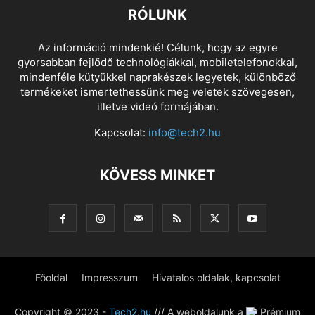
RÓLUNK
Az információ mindenkié! Célunk, hogy az egyre
gyorsabban fejlődő technológiákkal, mobiletelefonokkal,
mindenféle kütyükkel naprakészek legyetek, különböző
termékeket ismertethessünk meg veletek szövegesen,
illetve videó formájában.
Kapcsolat:
info@tech2.hu
KÖVESS MINKET
Főoldal
Impresszum
Hivatalos oldalak, kapcsolat
Copyright © 2023 -
Tech2.hu
/// A weboldalunk a
Prémium