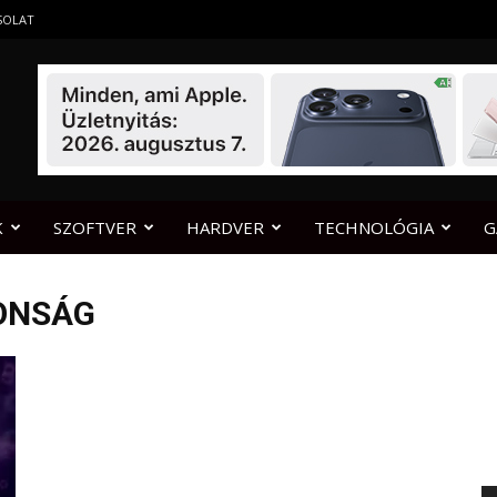
SOLAT
K
SZOFTVER
HARDVER
TECHNOLÓGIA
G
ONSÁG