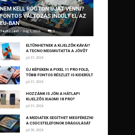
NEM KELL RÖGTÖN ÚJAT VENNI?
FONTOS VÁLTOZÁS INDULT EL AZ
EU-BAN
Tech2 Laci
-
aug 1, 2026
0
ELTŰNHETNEK A KIJELZŐK KÁVÁI?
A TECNO MEGMUTATTA A JÖVŐT
júl 31, 2026
ÚJ KÉPEKEN A PIXEL 11 PRO FOLD,
TÖBB FONTOS RÉSZLET IS KIDERÜLT
júl 31, 2026
HOZZÁNK IS JÖN A HÁTLAPI
KIJELZŐS XIAOMI 18 PRO?
júl 31, 2026
A MEDIATEK SEGÍTHET MEGFÉKEZNI
A CSÚCSTELEFONOK DRÁGULÁSÁT
júl 30, 2026