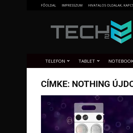
FŐOLDAL
IMPRESSZUM
HIVATALOS OLDALAK, KAPC
Tech2.hu
TELEFON
TABLET
NOTEBOO
CÍMKE: NOTHING ÚJD