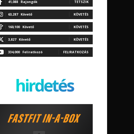
41,088
Rajongók
TETSZIK
63,287
Követő
KÖVETÉS
160,100
Követő
KÖVETÉS
3,827
Követő
KÖVETÉS
334,000
Feliratkozó
FELIRATKOZÁS
hirdetés