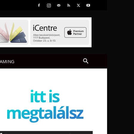
AMING
itt is
megtalálsz