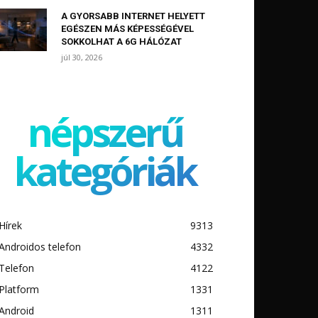
A GYORSABB INTERNET HELYETT
EGÉSZEN MÁS KÉPESSÉGÉVEL
SOKKOLHAT A 6G HÁLÓZAT
júl 30, 2026
népszerű
kategóriák
Hírek
9313
Androidos telefon
4332
Telefon
4122
Platform
1331
Android
1311