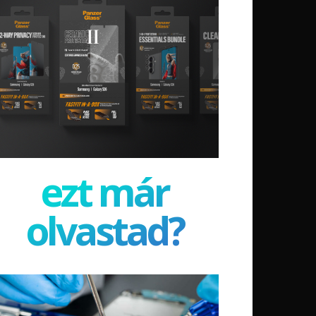
ezt már
olvastad?