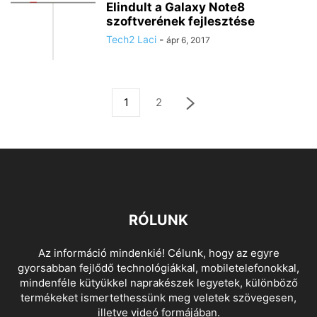
Elindult a Galaxy Note8
szoftverének fejlesztése
Tech2 Laci
-
ápr 6, 2017
1
2
RÓLUNK
Az információ mindenkié! Célunk, hogy az egyre
gyorsabban fejlődő technológiákkal, mobiletelefonokkal,
mindenféle kütyükkel naprakészek legyetek, különböző
termékeket ismertethessünk meg veletek szövegesen,
illetve videó formájában.