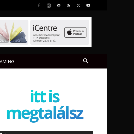
AMING
itt is
megtalálsz