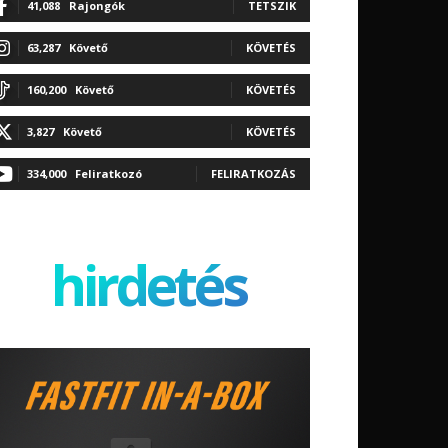
41,088
Rajongók
TETSZIK
63,287
Követő
KÖVETÉS
160,200
Követő
KÖVETÉS
3,827
Követő
KÖVETÉS
334,000
Feliratkozó
FELIRATKOZÁS
hirdetés