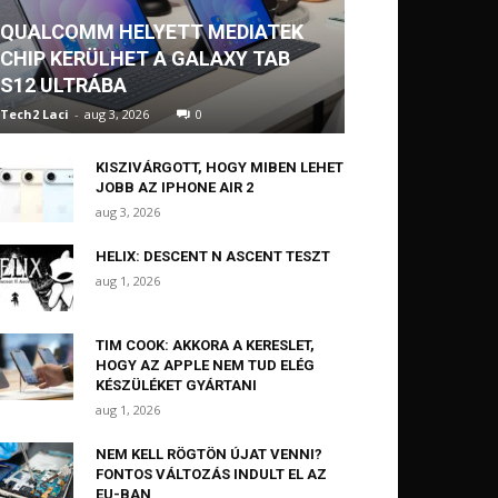
QUALCOMM HELYETT MEDIATEK
CHIP KERÜLHET A GALAXY TAB
S12 ULTRÁBA
Tech2 Laci
-
aug 3, 2026
0
KISZIVÁRGOTT, HOGY MIBEN LEHET
JOBB AZ IPHONE AIR 2
aug 3, 2026
HELIX: DESCENT N ASCENT TESZT
aug 1, 2026
TIM COOK: AKKORA A KERESLET,
HOGY AZ APPLE NEM TUD ELÉG
KÉSZÜLÉKET GYÁRTANI
aug 1, 2026
NEM KELL RÖGTÖN ÚJAT VENNI?
FONTOS VÁLTOZÁS INDULT EL AZ
EU-BAN