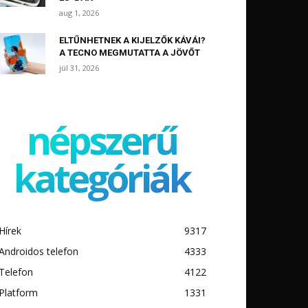
aug 1, 2026
ELTŰNHETNEK A KIJELZŐK KÁVÁI?
A TECNO MEGMUTATTA A JÖVŐT
júl 31, 2026
népszerű
kategóriák
Hírek
9317
Androidos telefon
4333
Telefon
4122
Platform
1331