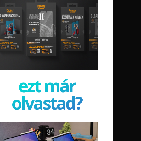
ezt már
olvastad?