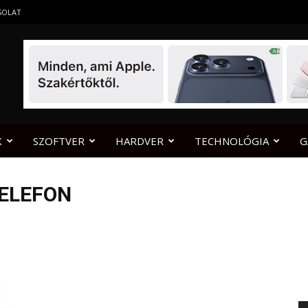
SOLAT
K
SZOFTVER
HARDVER
TECHNOLÓGIA
G
TELEFON