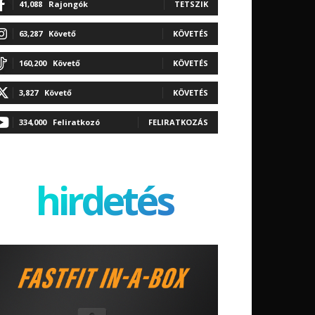
41,088
Rajongók
TETSZIK
63,287
Követő
KÖVETÉS
160,200
Követő
KÖVETÉS
3,827
Követő
KÖVETÉS
334,000
Feliratkozó
FELIRATKOZÁS
hirdetés