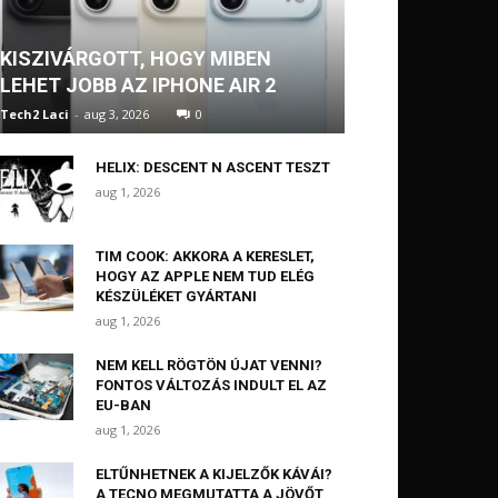
KISZIVÁRGOTT, HOGY MIBEN
LEHET JOBB AZ IPHONE AIR 2
Tech2 Laci
-
aug 3, 2026
0
HELIX: DESCENT N ASCENT TESZT
aug 1, 2026
TIM COOK: AKKORA A KERESLET,
HOGY AZ APPLE NEM TUD ELÉG
KÉSZÜLÉKET GYÁRTANI
aug 1, 2026
NEM KELL RÖGTÖN ÚJAT VENNI?
FONTOS VÁLTOZÁS INDULT EL AZ
EU-BAN
aug 1, 2026
ELTŰNHETNEK A KIJELZŐK KÁVÁI?
A TECNO MEGMUTATTA A JÖVŐT