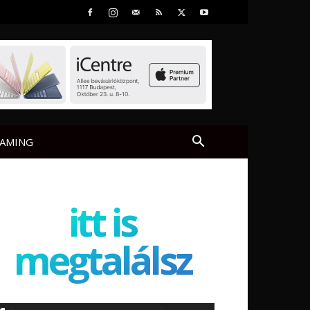
AMING
itt is
megtalálsz