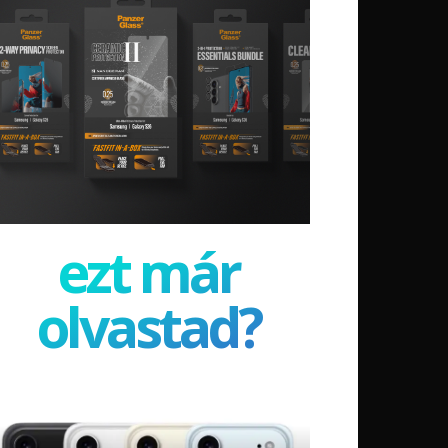
ezt már
olvastad?