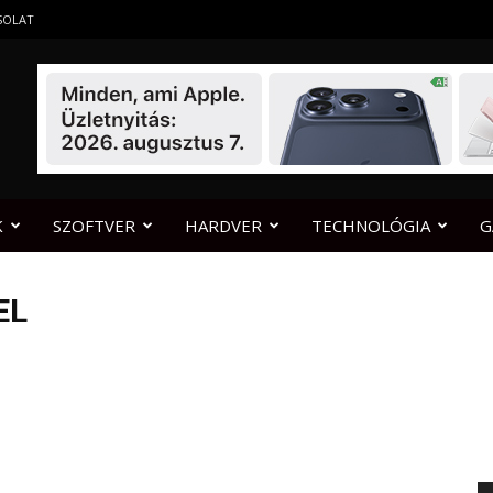
SOLAT
K
SZOFTVER
HARDVER
TECHNOLÓGIA
G
EL