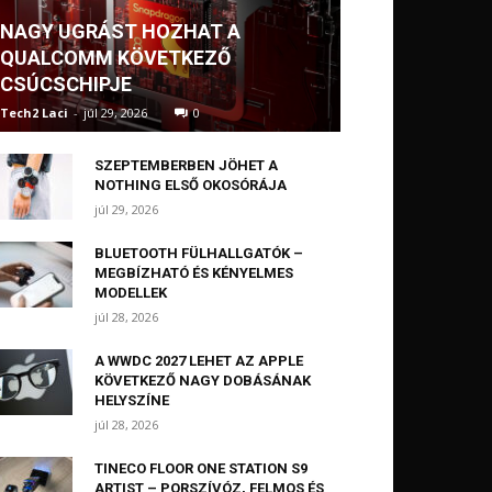
NAGY UGRÁST HOZHAT A
QUALCOMM KÖVETKEZŐ
CSÚCSCHIPJE
Tech2 Laci
-
júl 29, 2026
0
SZEPTEMBERBEN JÖHET A
NOTHING ELSŐ OKOSÓRÁJA
júl 29, 2026
BLUETOOTH FÜLHALLGATÓK –
MEGBÍZHATÓ ÉS KÉNYELMES
MODELLEK
júl 28, 2026
A WWDC 2027 LEHET AZ APPLE
KÖVETKEZŐ NAGY DOBÁSÁNAK
HELYSZÍNE
júl 28, 2026
TINECO FLOOR ONE STATION S9
ARTIST – PORSZÍVÓZ, FELMOS ÉS