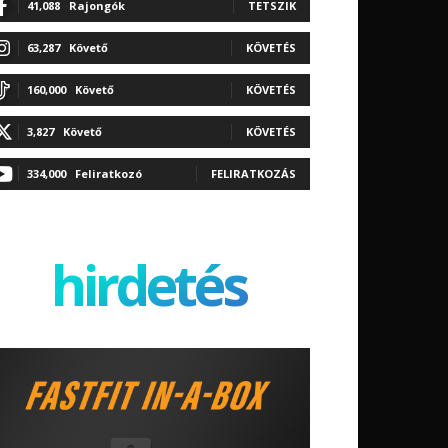
41,088
Rajongók
TETSZIK
63,287
Követő
KÖVETÉS
160,000
Követő
KÖVETÉS
3,827
Követő
KÖVETÉS
334,000
Feliratkozó
FELIRATKOZÁS
hirdetés