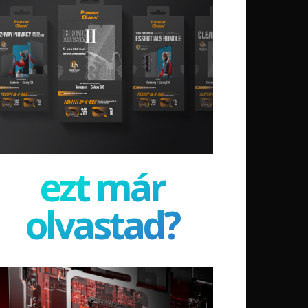
ezt már
olvastad?