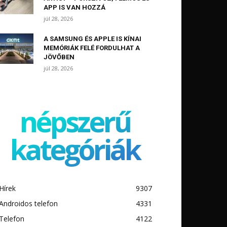
APP IS VAN HOZZÁ
júl 28, 2026
A SAMSUNG ÉS APPLE IS KÍNAI
MEMÓRIÁK FELÉ FORDULHAT A
JÖVŐBEN
júl 28, 2026
népszerű
kategóriák
Hírek
9307
Androidos telefon
4331
Telefon
4122