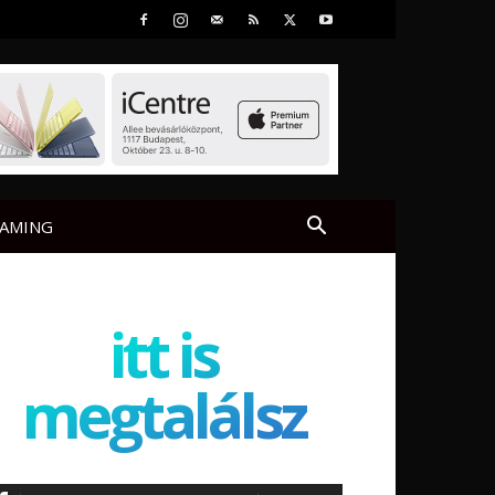
AMING
itt is
megtalálsz